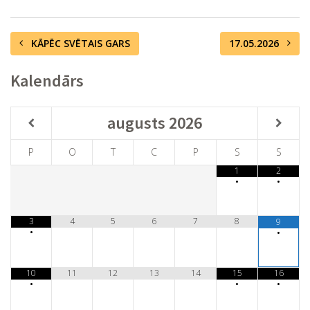
KĀPĒC SVĒTAIS GARS
17.05.2026
Kalendārs
augusts
2026
P
O
T
C
P
S
S
1
2
•
•
3
4
5
6
7
8
9
•
•
10
11
12
13
14
15
16
•
•
•