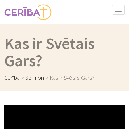
Togg
navi
Kas ir Svētais
Gars?
Cerība
>
Sermon
>
Kas ir Svētais Gars?