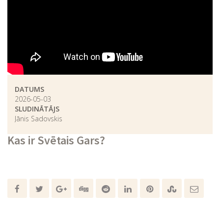
DATUMS
2026-05-03
SLUDINĀTĀJS
Jānis Sadovskis
Kas ir Svētais Gars?