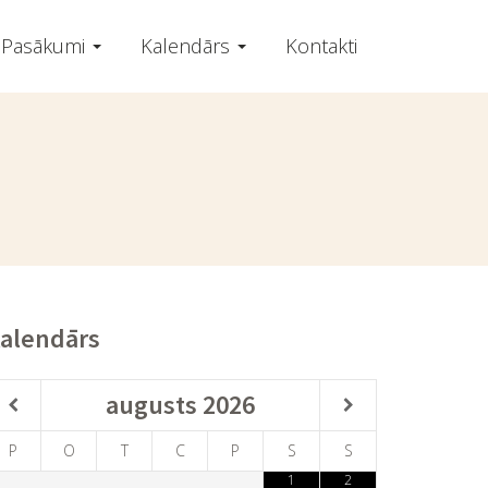
Pasākumi
Kalendārs
Kontakti
alendārs
augusts
2026
P
O
T
C
P
S
S
1
2