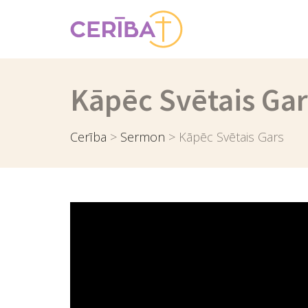
Kāpēc Svētais Gar
Cerība
>
Sermon
>
Kāpēc Svētais Gars