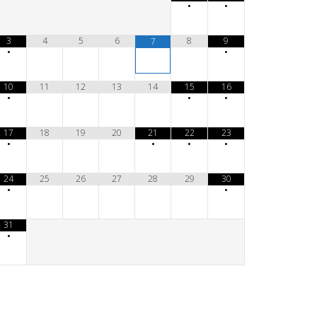
•
•
3
4
5
6
8
9
7
•
•
10
11
12
13
14
15
16
•
•
•
17
18
19
20
21
22
23
•
•
•
•
24
25
26
27
28
29
30
•
•
31
•