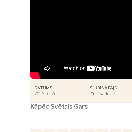
DATUMS
SLUDINĀTĀJS
2026-04-26
Jānis Sadovskis
Kāpēc Svētais Gars