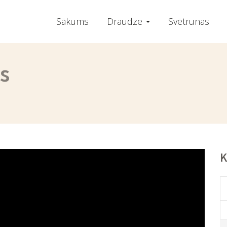
Sākums
Draudze
Svētrunas
s
K