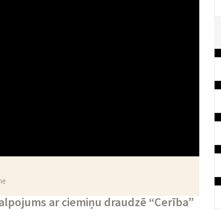
ne
vkalpojums ar ciemiņu draudzē “Cerība”