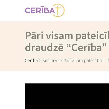
Pāri visam pateic
draudzē “Cerība”
Cerība
>
Sermon
>
Pāri visam pateicība | 