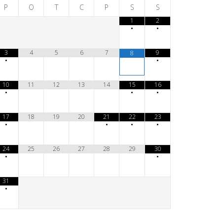
P
O
T
C
P
S
S
1
2
•
•
3
4
5
6
7
9
8
•
•
10
11
12
13
14
15
16
•
•
•
17
18
19
20
21
22
23
•
•
•
•
24
25
26
27
28
29
30
•
•
31
•