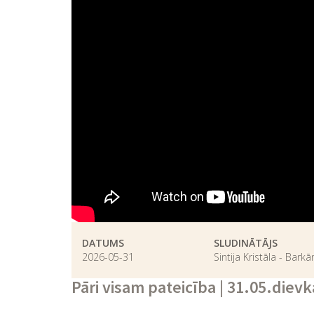
DATUMS
SLUDINĀTĀJS
2026-05-31
Sintija Kristāla - Barkā
Pāri visam pateicība | 31.05.die