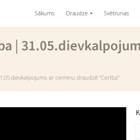
Sākums
Draudze
Svētrunas
ība | 31.05.dievkalpoju
31.05.dievkalpojums ar ciemiņu draudzē “Cerība”
K