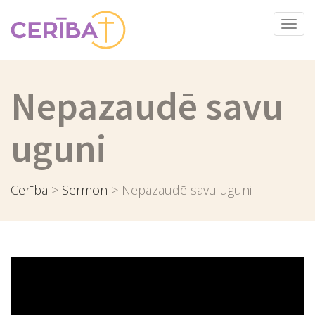
Togg
navi
Nepazaudē savu
uguni
Cerība
>
Sermon
>
Nepazaudē savu uguni