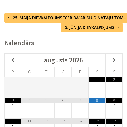
25. MAIJA DIEVKALPOUMS “CERĪBĀ”AR SLUDINĀTĀJU TOM
6. JŪNIJA DIEVKALPOJUMS
Kalendārs
augusts
2026
P
O
T
C
P
S
S
1
2
•
•
3
4
5
6
7
9
8
•
•
10
11
12
13
14
15
16
•
•
•