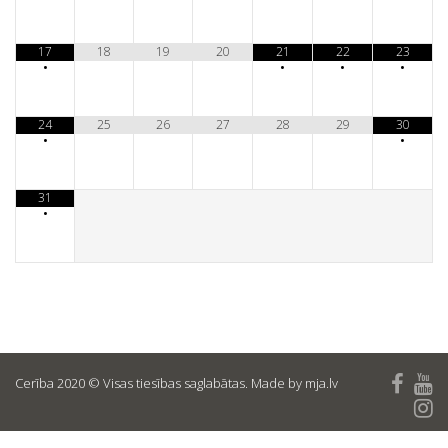
17
18
19
20
21
22
23
•
•
•
•
24
25
26
27
28
29
30
•
•
31
•
Cerība 2020 © Visas tiesības saglabātas. Made by mja.lv