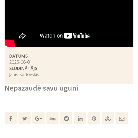
DATUMS
2025-06-01
SLUDINĀTĀJS
Jānis Sadovskis
Nepazaudē savu uguni