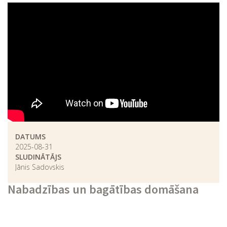
DATUMS
2025-08-31
SLUDINĀTĀJS
Jānis Sadovskis
Nabadzības un bagātības domāšana