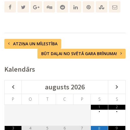
ATZIŅA UN MĪLESTĪBA
BŪT DAĻAI NO SVĒTĀ GARA BRĪNUMA!
Kalendārs
augusts
2026
P
O
T
C
P
S
S
1
2
•
•
3
4
5
6
7
9
8