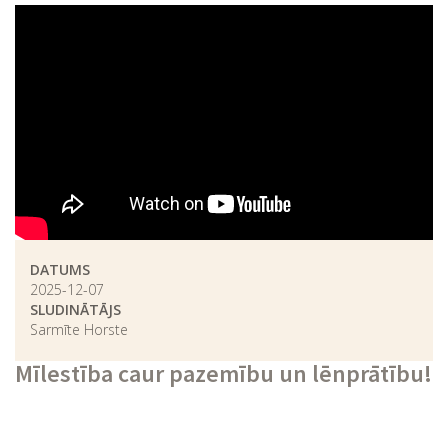
DATUMS
2025-12-07
SLUDINĀTĀJS
Sarmīte Horste
Mīlestība caur pazemību un lēnprātību!