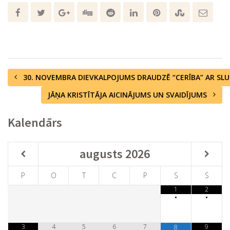
30. NOVEMBRA DIEVKALPOJUMS DRAUDZĒ “CERĪBA” AR SLU
JĀŅA KRISTĪTĀJA AICINĀJUMS UN SVAIDĪJUMS
Kalendārs
augusts
2026
P
O
T
C
P
S
S
1
2
•
•
3
4
5
6
7
9
8