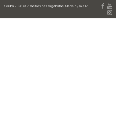
Cerība 2020 © Visas tiesības saglabātas. Made by mja.lv