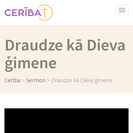
Togg
navi
Draudze kā Dieva
ģimene
Cerība
>
Sermon
>
Draudze kā Dieva ģimene