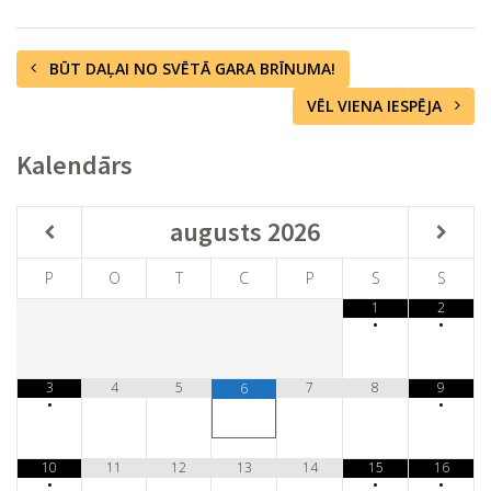
BŪT DAĻAI NO SVĒTĀ GARA BRĪNUMA!
VĒL VIENA IESPĒJA
Kalendārs
augusts
2026
P
O
T
C
P
S
S
1
2
•
•
3
4
5
7
8
9
6
•
•
10
11
12
13
14
15
16
•
•
•