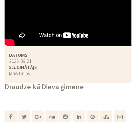
DATUMS
2025-09-21
SLUDINĀTĀJS
Jānis Liniņš
Draudze kā Dieva ģimene