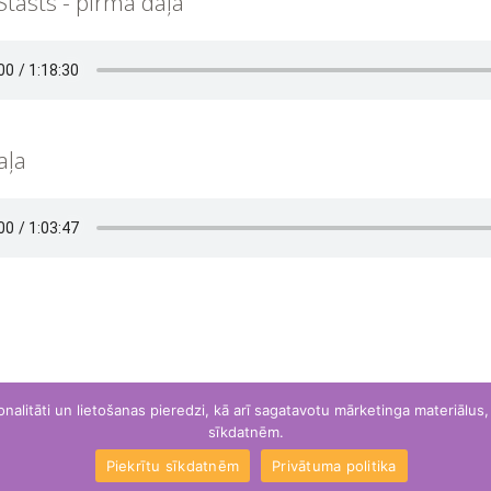
tāsts - pirmā daļa
aļa
litāti un lietošanas pieredzi, kā arī sagatavotu mārketinga materiālus, ku
sīkdatnēm.
Piekrītu sīkdatnēm
Privātuma politika