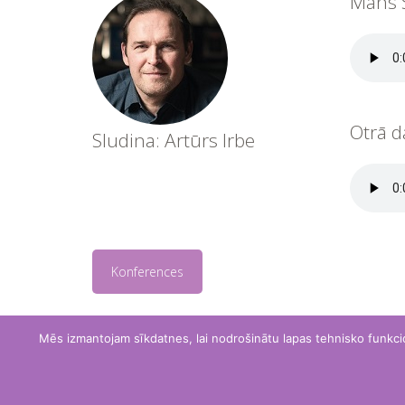
Mans S
Otrā d
Sludina: Artūrs Irbe
Konferences
Mēs izmantojam sīkdatnes, lai nodrošinātu lapas tehnisko funkciona
Cerība 2020 © Visas tiesības saglabātas. Made by mja.lv