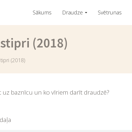
Sākums
Draudze
Svētrunas
 stipri (2018)
stipri (2018)
āt uz baznīcu un ko vīriem darīt draudzē?
daļa